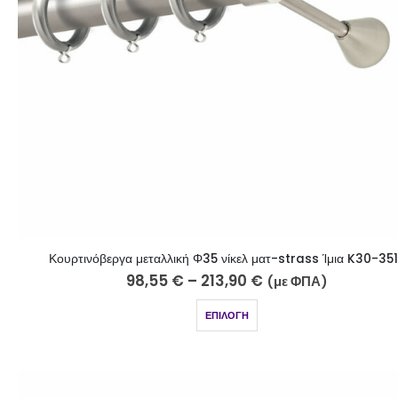
Κουρτινόβεργα μεταλλική Φ35 νίκελ ματ-strass Ίμια K30-35
98,55
€
–
213,90
€
(με ΦΠΑ)
ΕΠΙΛΟΓΉ