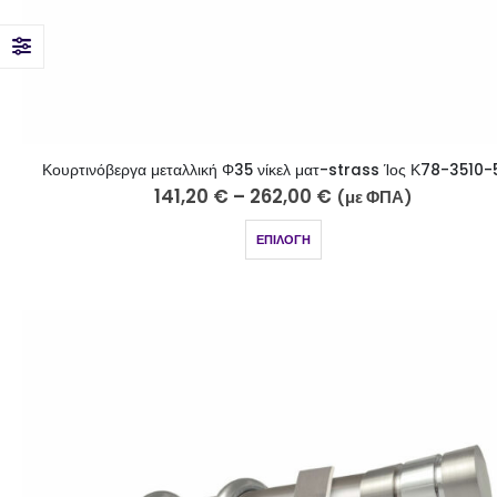
Κουρτινόβεργα μεταλλική Φ35 νίκελ ματ-strass Ίος Κ78-3510-
141,20
€
–
262,00
€
(με ΦΠΑ)
ΕΠΙΛΟΓΉ