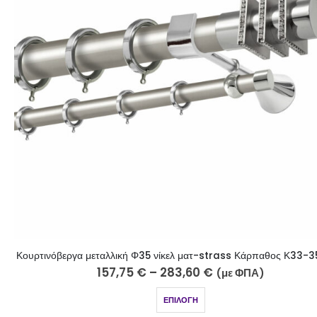
Κουρτινόβεργα μεταλλική Φ35 νίκελ ματ-strass Κάρπαθος Κ33-3
157,75
€
–
283,60
€
(με ΦΠΑ)
ΕΠΙΛΟΓΉ