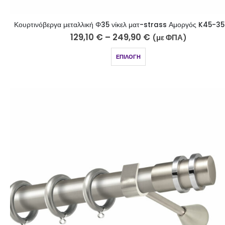
Κουρτινόβεργα μεταλλική Φ35 νίκελ ματ-strass Αμοργός K45-35
129,10
€
–
249,90
€
(με ΦΠΑ)
ΕΠΙΛΟΓΉ