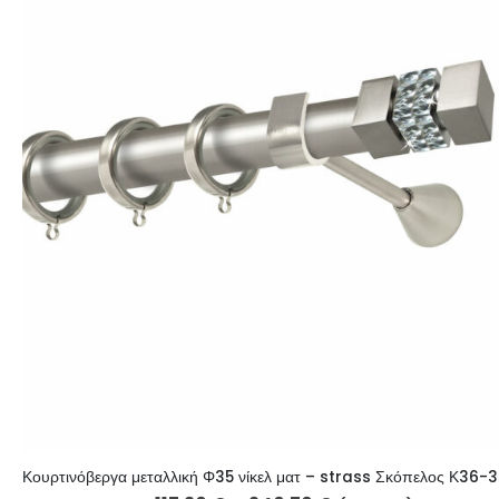
Κουρτινόβεργα μεταλλική Φ35 νίκελ ματ – strass Σκόπελος Κ36-