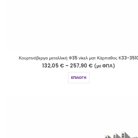
Κουρτινόβεργα μεταλλική Φ35 νίκελ ματ Κάρπαθος Κ33-351
132,05
€
–
257,90
€
(με ΦΠΑ)
ΕΠΙΛΟΓΉ