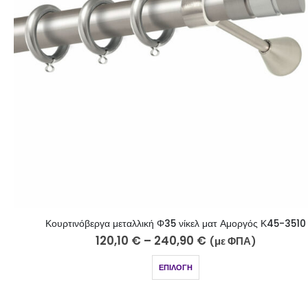
Κουρτινόβεργα μεταλλική Φ35 νίκελ ματ Αμοργός Κ45-3510
120,10
€
–
240,90
€
(με ΦΠΑ)
ΕΠΙΛΟΓΉ