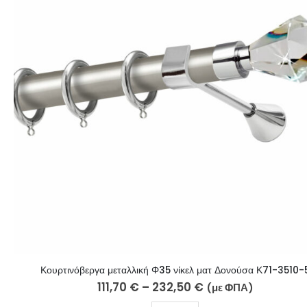
Κουρτινόβεργα μεταλλική Φ35 νίκελ ματ Δονούσα Κ71-3510-
111,70
€
–
232,50
€
(με ΦΠΑ)