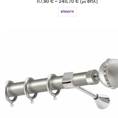
117,90
€
–
240,70
€
(με ΦΠΑ)
ΕΠΙΛΟΓΉ