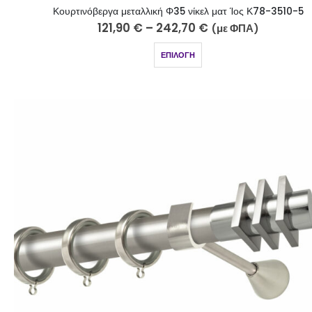
Κουρτινόβεργα μεταλλική Φ35 νίκελ ματ Ίος Κ78-3510-5
121,90
€
–
242,70
€
(με ΦΠΑ)
ΕΠΙΛΟΓΉ