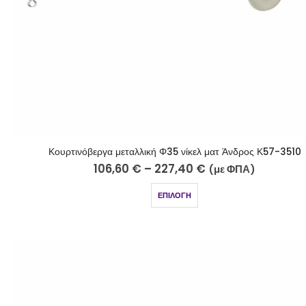
Κουρτινόβεργα μεταλλική Φ35 νίκελ ματ Άνδρος Κ57-3510
106,60
€
–
227,40
€
(με ΦΠΑ)
ΕΠΙΛΟΓΉ