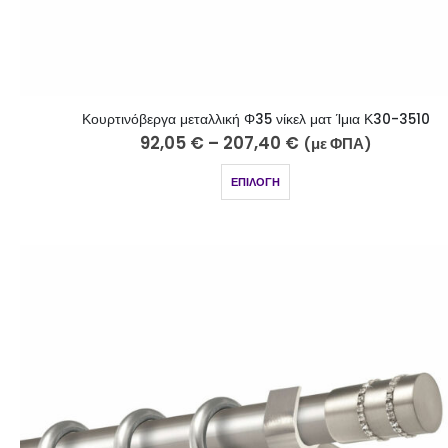
Κουρτινόβεργα μεταλλική Φ35 νίκελ ματ Ίμια Κ30-3510
92,05
€
–
207,40
€
(με ΦΠΑ)
ΕΠΙΛΟΓΉ