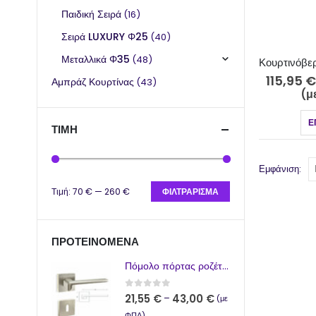
Παιδική Σειρά
(16)
Σειρά LUXURY Φ25
(40)
Μεταλλικά Φ35
(48)
115,95
€
Αμπράζ Κουρτίνας
(43)
(μ
Ε
ΤΙΜΉ
Εμφάνιση:
Τιμή:
70 €
—
260 €
ΦΙΛΤΡΆΡΙΣΜΑ
ΠΡΟΤΕΙΝΌΜΕΝΑ
Πόμολο πόρτας ροζέτα νίκελ σατινέ 264-17/2
0
από 5
21,55
€
43,00
€
–
(με
ΦΠΑ)