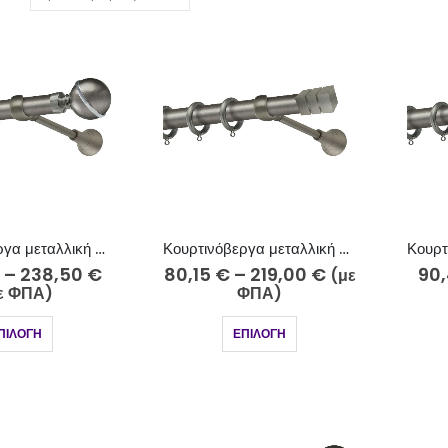
Κουρτινόβεργα μεταλλική Φ25 ανθρακί Κρόνος Κ58-2525-5
Κουρτινόβεργα μεταλλική Φ25 ανθρακί Νίσυρος Κ75-2525
–
238,50
€
80,15
€
–
219,00
€
90
(με
ε ΦΠΑ)
ΦΠΑ)
ΠΙΛΟΓΉ
ΕΠΙΛΟΓΉ