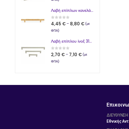
Λαβή επίπλων κανελάζ Χρυσό Ματ 730-01
0
από 5
4,45
€
8,80
€
–
(με
ΦΠΑ)
Λαβή επίπλου ίνοξ 312-13 12x12
0
από 5
2,70
€
7,10
€
–
(με
ΦΠΑ)
Επικοινω
ΔΙΕΎΘΥΝΣΗ
Εθνικής Αντ