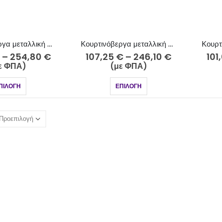
Κουρτινόβεργα μεταλλική Φ25 ανθρακί-strass Πάρος Κ21/3-2525-18
Κουρτινόβεργα μεταλλική Φ25 ανθρακί-strass Ρόδος Κ29-2525-18
–
254,80
€
107,25
€
–
246,10
€
101
ε ΦΠΑ)
(με ΦΠΑ)
ΠΙΛΟΓΉ
ΕΠΙΛΟΓΉ