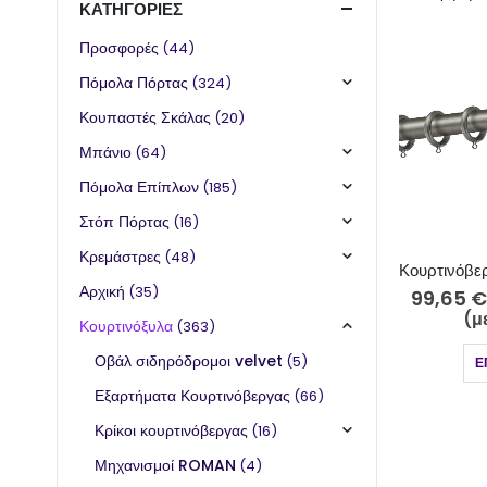
ΚΑΤΗΓΟΡΊΕΣ
Προσφορές
(44)
Πόμολα Πόρτας
(324)
Κουπαστές Σκάλας
(20)
Μπάνιο
(64)
Πόμολα Επίπλων
(185)
Στόπ Πόρτας
(16)
Κρεμάστρες
(48)
Αρχική
(35)
99,65
€
(μ
Κουρτινόξυλα
(363)
Οβάλ σιδηρόδρομοι velvet
(5)
Ε
Εξαρτήματα Κουρτινόβεργας
(66)
Κρίκοι κουρτινόβεργας
(16)
Μηχανισμοί ROMAN
(4)