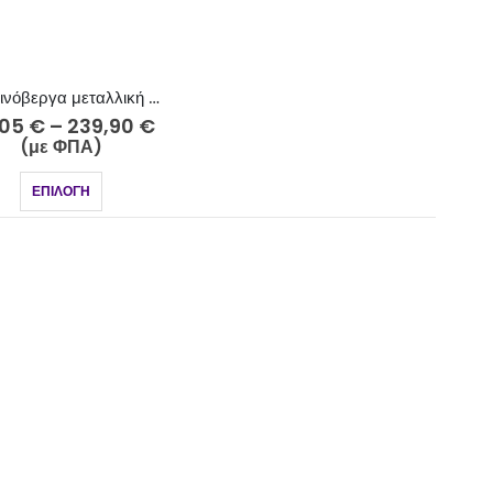
Κουρτινόβεργα μεταλλική Φ25 ανθρακί-strass Σαλαμίνα Κ77-2525-18
,05
€
–
239,90
€
(με ΦΠΑ)
ΕΠΙΛΟΓΉ