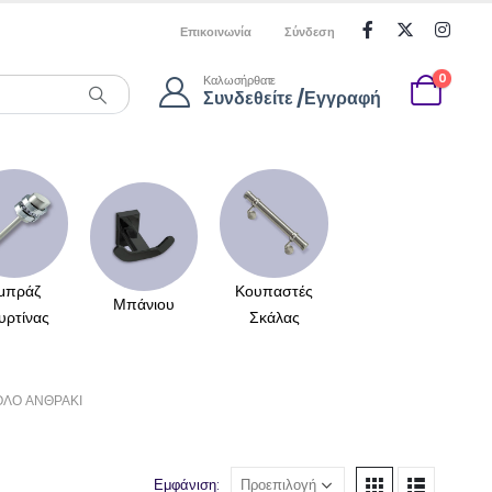
Επικοινωνία
Σύνδεση
0
Καλωσήρθατε
Συνδεθείτε /Εγγραφή
μπράζ
Κουπαστές
Μπάνιου
υρτίνας
Σκάλας
ΟΛΟ ΑΝΘΡΑΚΊ
Εμφάνιση: