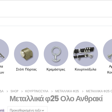
λα
Α
Στόπ Πόρτας
Κρεμάστρες
Κουρτινόξυλα
ων
Κο
ΊΔΑ
SHOP
ΚΟΥΡΤΙΝΌΞΥΛΑ
ΜΕΤΑΛΛΙΚΆ Φ25
ΜΕΤΑΛΛΙΚΆ Φ25 
Μεταλλικά φ25 Ολο Ανθρακί
ατά: