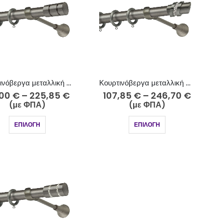
Κουρτινόβεργα μεταλλική Φ25 ανθρακί Σαλαμίνα Κ77-2525
Κουρτινόβεργα μεταλλική Φ25 ανθρακί-strass Πάρος Κ21/2-2525-18
,00
€
–
225,85
€
107,85
€
–
246,70
€
(με ΦΠΑ)
(με ΦΠΑ)
ΕΠΙΛΟΓΉ
ΕΠΙΛΟΓΉ