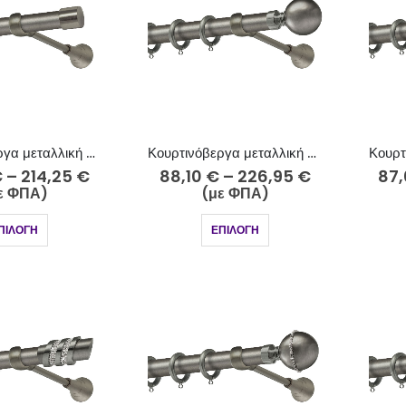
Κουρτινόβεργα μεταλλική Φ25 ανθρακί Πόρος Κ56-2525
Κουρτινόβεργα μεταλλική Φ25 ανθρακί Ρόδος Κ29-2525
€
–
214,25
€
88,10
€
–
226,95
€
87
ε ΦΠΑ)
(με ΦΠΑ)
ΠΙΛΟΓΉ
ΕΠΙΛΟΓΉ