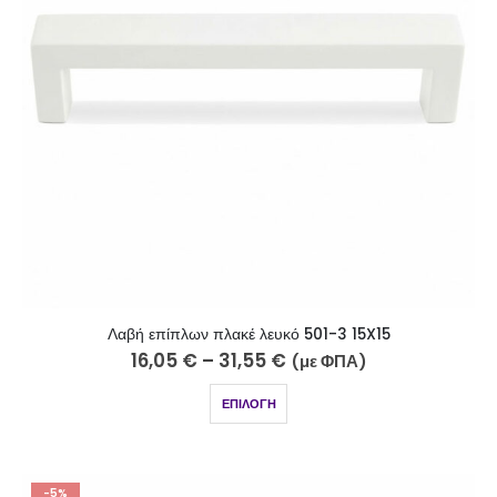
Λαβή επίπλων πλακέ λευκό 501-3 15X15
16,05
€
–
31,55
€
(με ΦΠΑ)
ΕΠΙΛΟΓΉ
-5%