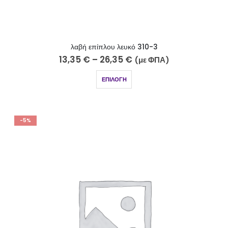
λαβή επίπλου λευκό 310-3
13,35
€
–
26,35
€
(με ΦΠΑ)
ΕΠΙΛΟΓΉ
-5%