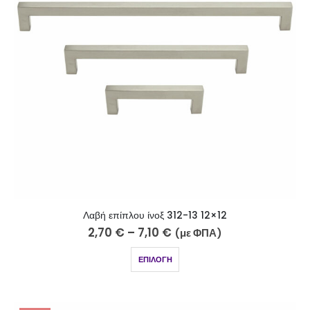
Λαβή επίπλου ίνοξ 312-13 12×12
2,70
€
–
7,10
€
(με ΦΠΑ)
ΕΠΙΛΟΓΉ