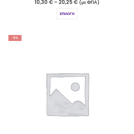
10,30
€
–
20,25
€
(με ΦΠΑ)
ΕΠΙΛΟΓΉ
-5%