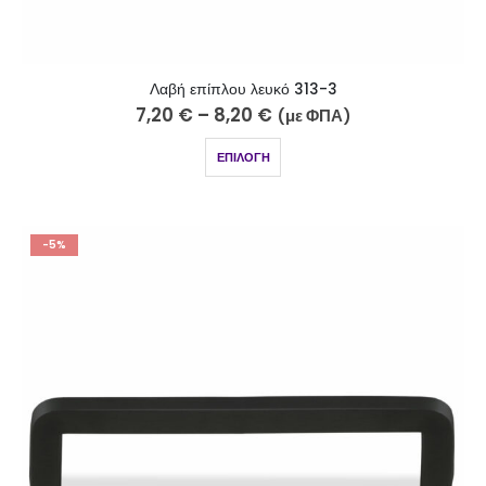
Λαβή επίπλου λευκό 313-3
7,20
€
–
8,20
€
(με ΦΠΑ)
ΕΠΙΛΟΓΉ
-5%