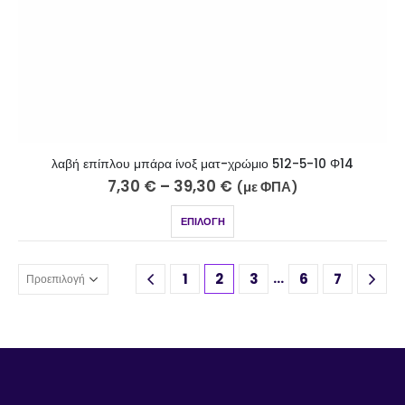
λαβή επίπλου μπάρα ίνοξ ματ-χρώμιο 512-5-10 Φ14
7,30
€
–
39,30
€
(με ΦΠΑ)
ΕΠΙΛΟΓΉ
…
1
2
3
6
7