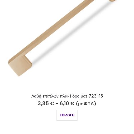
Λαβή επίπλων πλακέ όρο ματ 723-15
3,35
€
–
6,10
€
(με ΦΠΑ)
ΕΠΙΛΟΓΉ