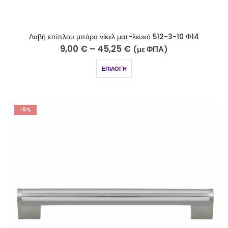
Λαβή επίπλου μπάρα νίκελ ματ-λευκό 512-3-10 Φ14
9,00
€
–
45,25
€
(με ΦΠΑ)
ΕΠΙΛΟΓΉ
-5%