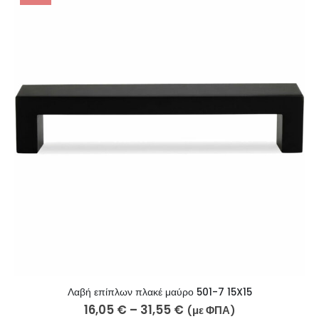
Λαβή επίπλων πλακέ μαύρο 501-7 15X15
16,05
€
–
31,55
€
(με ΦΠΑ)