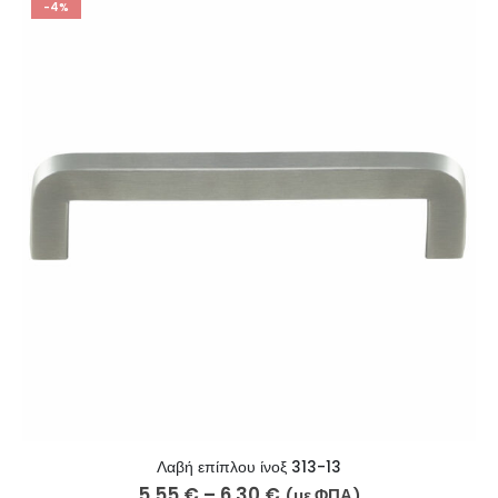
-4%
Λαβή επίπλου ίνοξ 313-13
5,55
€
–
6,30
€
(με ΦΠΑ)