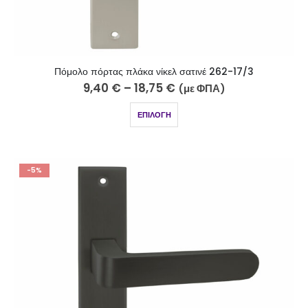
Πόμολο πόρτας πλάκα νίκελ σατινέ 262-17/3
9,40
€
–
18,75
€
(με ΦΠΑ)
ΕΠΙΛΟΓΉ
-5%