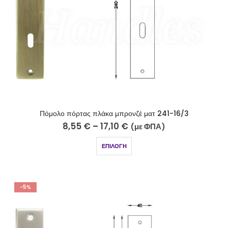
Πόμολο πόρτας πλάκα μπρονζέ ματ 241-16/3
8,55
€
–
17,10
€
(με ΦΠΑ)
ΕΠΙΛΟΓΉ
-5%