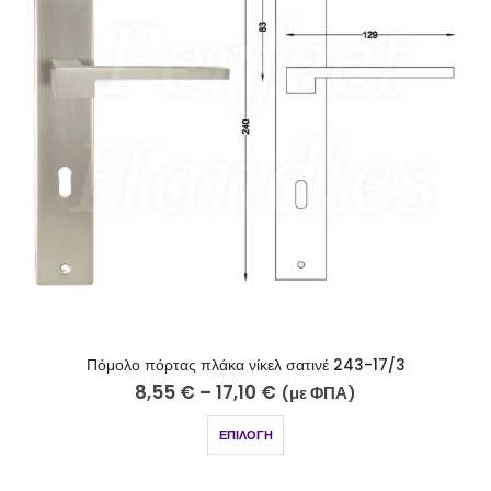
Πόμολο πόρτας πλάκα νίκελ σατινέ 243-17/3
8,55
€
–
17,10
€
(με ΦΠΑ)
ΕΠΙΛΟΓΉ