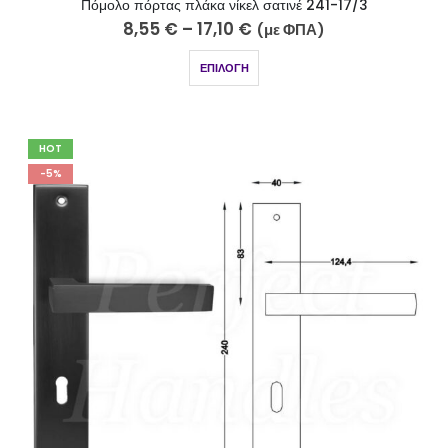
Πόμολο πόρτας πλάκα νίκελ σατινέ 241-17/3
8,55
€
–
17,10
€
(με ΦΠΑ)
ΕΠΙΛΟΓΉ
HOT
-5%