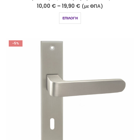
10,00
€
–
19,90
€
(με ΦΠΑ)
ΕΠΙΛΟΓΉ
-5%