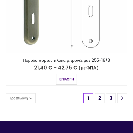
Πόμολο πόρτας πλάκα μπρονζέ ματ 255-16/3
21,40
€
–
42,75
€
(με ΦΠΑ)
ΕΠΙΛΟΓΉ
1
2
3