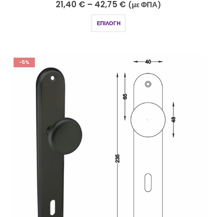
21,40
€
–
42,75
€
(με ΦΠΑ)
ΕΠΙΛΟΓΉ
-5%