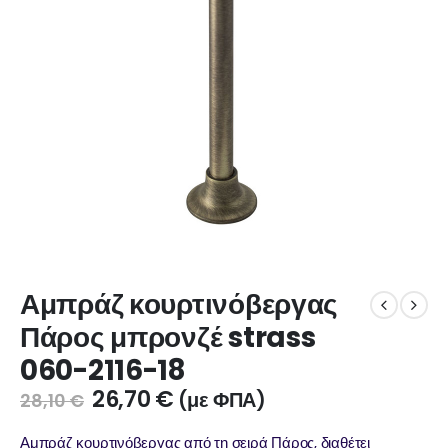
Αμπράζ κουρτινόβεργας
Πάρος μπρονζέ strass
060-2116-18
26,70
€
(με ΦΠΑ)
28,10
€
Αμπράζ κουρτινόβεργας από τη σειρά Πάρος, διαθέτει