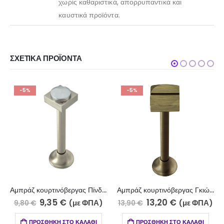
χωρίς καθαριστικά, απορρυπαντικά και
καυστικά προϊόντα.
ΣΧΕΤΙΚΆ ΠΡΟΪΌΝΤΑ
-5%
-5%
Αμπράζ κουρτινόβεργας Πίνδος νίκλε ματ -χρώμιο 060-7610
Αμπράζ κουρτινόβεργας Γκιώνα μπρονζέ 060-7316
9,35
€
13,20
€
(με ΦΠΑ)
(με ΦΠΑ)
9,80
€
13,90
€
ΠΡΟΣΘΉΚΗ ΣΤΟ ΚΑΛΆΘΙ
ΠΡΟΣΘΉΚΗ ΣΤΟ ΚΑΛΆΘΙ