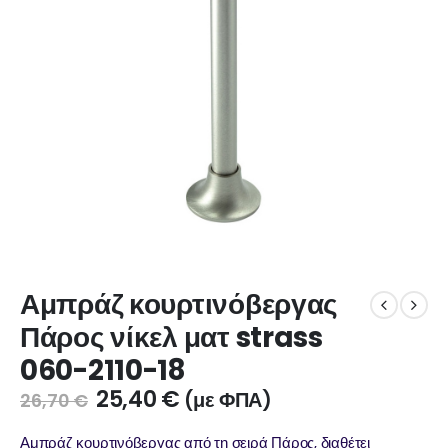
Αμπράζ κουρτινόβεργας
Πάρος νίκελ ματ strass
060-2110-18
25,40
€
(με ΦΠΑ)
26,70
€
Αμπράζ κουρτινόβεργας από τη σειρά Πάρος, διαθέτει