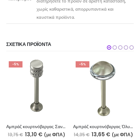
διατηρήσετε το προϊόν σε άριστη κατάσταση,
χωρίς καθαριστικά, απορρυπαντικά και
καυστικά προϊόντα.
ΣΧΕΤΙΚΆ ΠΡΟΪΌΝΤΑ
-5%
-5%
Αμπράζ κουρτινόβεργας Σαντορίνη νίκελ ματ strass 060-2010-18
Αμπράζ κουρτινόβεργας Όλυμπος νίκελ ματ- χρώμιο 060-7110
13,10
€
13,65
€
(με ΦΠΑ)
(με ΦΠΑ)
13,75
€
14,35
€