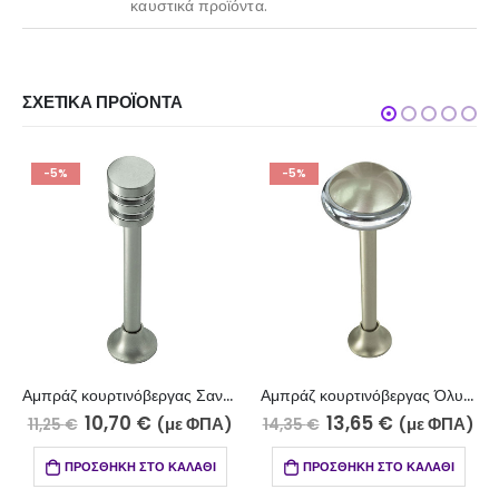
καυστικά προϊόντα.
ΣΧΕΤΙΚΆ ΠΡΟΪΌΝΤΑ
-5%
-5%
Αμπράζ κουρτινόβεργας Σαντορίνη νίκελ ματ-χρώμιο 060-2010
Αμπράζ κουρτινόβεργας Όλυμπος νίκελ ματ- χρώμιο 060-7110
10,70
€
13,65
€
(με ΦΠΑ)
(με ΦΠΑ)
11,25
€
14,35
€
ΠΡΟΣΘΉΚΗ ΣΤΟ ΚΑΛΆΘΙ
ΠΡΟΣΘΉΚΗ ΣΤΟ ΚΑΛΆΘΙ