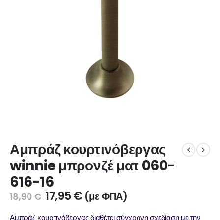
Αμπράζ κουρτινόβεργας
winnie μπρονζέ ματ 060-
616-16
17,95
€
(με ΦΠΑ)
18,90
€
Αμπράζ κουρτινόβεργας διαθέτει σύγχρονη σχεδίαση με την