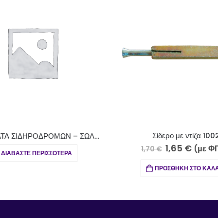
Σίδερο με ντίζα 1002
1,65
€
(με ΦΠΑ)
1,70
€
13,50
€
ΠΡΟΣΘΉΚΗ ΣΤΟ ΚΑΛΆΘΙ
ΠΡΟ