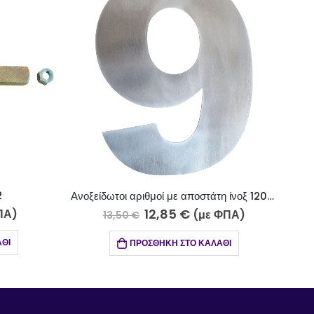
Ανοξείδωτοι αριθμοί με αποστάτη ίνοξ 120-13Α
12,85
€
36,00
€
–
330,00
€
(με ΦΠΑ)
(με Φ
ΣΘΉΚΗ ΣΤΟ ΚΑΛΆΘΙ
ΕΠΙΛΟΓΉ