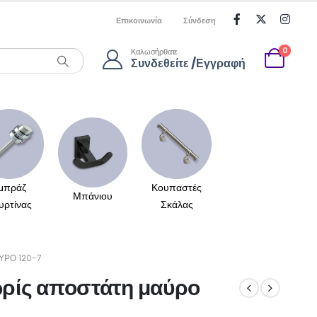
Επικοινωνία
Σύνδεση
0
Καλωσήρθατε
Συνδεθείτε /Εγγραφή
μπράζ
Κουπαστές
Μπάνιου
υρτίνας
Σκάλας
ΎΡΟ 120-7
ωρίς αποστάτη μαύρο