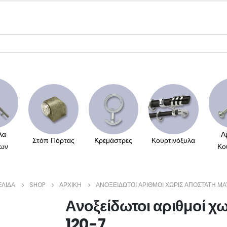
λα
Α
Στόπ Πόρτας
Κρεμάστρες
Κουρτινόξυλα
ων
Κο
ΕΛΊΔΑ
SHOP
ΑΡΧΙΚΉ
ΑΝΟΞΕΊΔΩΤΟΙ ΑΡΙΘΜΟΊ ΧΩΡΊΣ ΑΠΟΣΤΆΤΗ ΜΑ
Ανοξείδωτοι αριθμοί χ
120-7