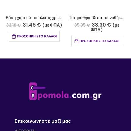
Βάση χαρτιού τουαλέτας χρώμιο 1200-5/2
Ποτηροθήκη & σαπουνοθήκη 1200-5/6
31,45
€
33,30
€
(με ΦΠΑ)
(με
33,10
€
35,05
€
ΦΠΑ)
ΠΡΟΣΘΉΚΗ ΣΤΟ ΚΑΛΆΘΙ
ΠΡΟΣΘΉΚΗ ΣΤΟ ΚΑΛΆΘΙ
Επικοινωνήστε μαζί μας
ΔΙΕΎΘΥΝΣΗ