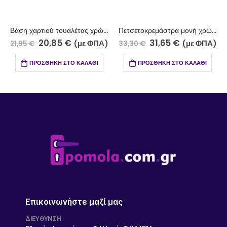
Βάση χαρτιού τουαλέτας χρώμιο 9900-5/2Z
Πετσετοκρεμάστρα μονή χρώμιο 9900-5/4Z
20,85
€
31,65
€
(με ΦΠΑ)
(με ΦΠΑ)
21,95
€
33,30
€
ΠΡΟΣΘΉΚΗ ΣΤΟ ΚΑΛΆΘΙ
ΠΡΟΣΘΉΚΗ ΣΤΟ ΚΑΛΆΘΙ
Επικοινωνήστε μαζί μας
ΔΙΕΎΘΥΝΣΗ