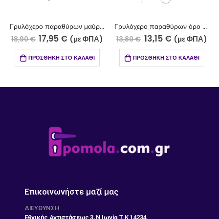
Γρυλόχερο παραθύρων μαύρο 209-7-5/1
Γρυλόχερο παραθύρων όρο ματ-όρο 72-15-11/1
17,95
€
13,15
€
(με ΦΠΑ)
(με ΦΠΑ)
18,90
€
13,80
€
ΠΡΟΣΘΉΚΗ ΣΤΟ ΚΑΛΆΘΙ
ΠΡΟΣΘΉΚΗ ΣΤΟ ΚΑΛΆΘΙ
Επικοινωνήστε μαζί μας
ΔΙΕΎΘΥΝΣΗ
Εθνικής Αντιστάσεως 3, Ν Ιωνία Τ.Κ 14234