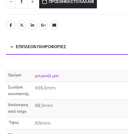
ΠΡΟΣΘΉΚΗ ΣΤΟ ΚΑΛΆΘΙ
ΕΠΙΠΛΈΟΝ ΠΛΗΡΟΦΟΡΊΕΣ
Χρώμα
μπρονζέ ματ
Σωλήνα
Φ35,5mm
κουπαστής
Απόσταση
88,5mm
από τοίχο
Ύψος
105mm