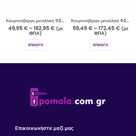
Κουρτινόβεργα μεταλλική Φ25 νίκελ ματ Χάλκη Κ52-2510
Κουρτινόβεργα μεταλλική Φ25 νίκελ ματ-strass Χάλκη Κ52-2510-5-18
49,95
€
–
162,95
€
59,45
€
–
172,45
€
(με
(με
ΦΠΑ)
ΦΠΑ)
ΕΠΙΛΟΓΉ
ΕΠΙΛΟΓΉ
Επικοινωνήστε μαζί μας