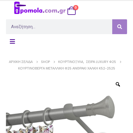
0
ΑΡΧΙΚΉ ΣΕΛΊΔΑ
SHOP
ΚΟΥΡΤΙΝΌΞΥΛΑ
,
ΣΕΙΡΆ LUXURY Φ25
ΚΟΥΡΤΙΝΌΒΕΡΓΑ ΜΕΤΑΛΛΙΚΉ Φ25 ΑΝΘΡΑΚΊ ΧΆΛΚΗ Κ52-2525