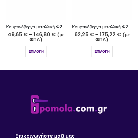
Κουρτινόβεργα μεταλλική Φ25 νίκελ ματ Κύθνος Κ28-2510-5
Κουρτινόβεργα μεταλλική extra eco Φ25 νίκελ ματ Ρόδος K29-2510
62,25
€
–
175,22
€
35,60
€
–
107,75
€
(με
(με
ΦΠΑ)
ΦΠΑ)
ΕΠΙΛΟΓΉ
ΕΠΙΛΟΓΉ
Επικοινωνήστε μαζί μας