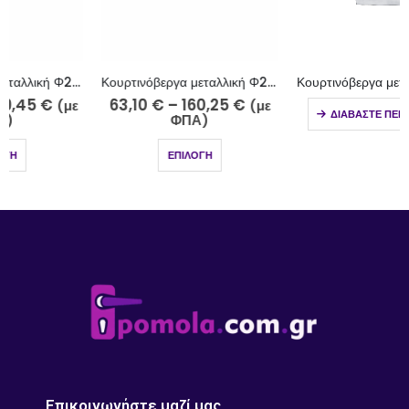
Κουρτινόβεργα μεταλλική Φ25 νίκελ ματ-strass Λέσβος Κ35-2510-18
Κουρτινόβεργα μεταλλική Φ25 Ρόδος νίκελ ματ-strass K29-2510-5-18
63,10
€
–
160,25
€
(με
ΔΙΑΒΆΣΤΕ ΠΕΡΙΣΣΌΤΕΡΑ
ΦΠΑ)
ΕΠΙΛΟΓΉ
Επικοινωνήστε μαζί μας