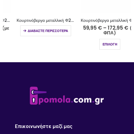
Κουρτινόβεργα μεταλλική Φ25 Ρόδος νίκελ ματ-strass K29-2510-5-18
Κουρτινόβεργα μεταλλική Φ25 νίκελ ματ Ελαφόνησος Κ49-2510-5
59,95
€
–
172,95
€
(με
ΔΙΑΒΆΣΤΕ ΠΕΡΙΣΣΌΤΕΡΑ
ΦΠΑ)
ΕΠΙΛΟΓΉ
Επικοινωνήστε μαζί μας