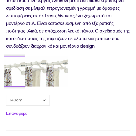
Το σετ κουρτινόβεργας Αγαθονήσι strass διαθέτει μοντέρνα
σχεδίαση σε μίνιμαλ τετραγωνισμένη γραμμή με όμορφες
λεπτομέρειες από strass, δίνοντας ένα ξεχωριστό και
μοντέρνο στυλ. Είναι κατασκευασμένη από εξαιρετικής
ποιότητας υλικά, σε απόχρωση λευκό πάγου. Ο σχεδιασμός της
και οι διαστάσεις της ταιριάζουν σε όλα τα είδη σπιτιού που
συνδυάζουν διαχρονικό και μοντέρνο design.
Επαναφορά