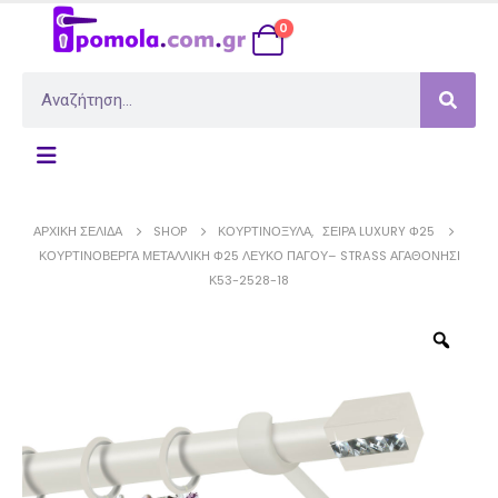
0
ΑΡΧΙΚΉ ΣΕΛΊΔΑ
SHOP
ΚΟΥΡΤΙΝΌΞΥΛΑ
,
ΣΕΙΡΆ LUXURY Φ25
ΚΟΥΡΤΙΝΌΒΕΡΓΑ ΜΕΤΑΛΛΙΚΉ Φ25 ΛΕΥΚΌ ΠΆΓΟΥ– STRASS ΑΓΑΘΟΝΉΣΙ
Κ53-2528-18