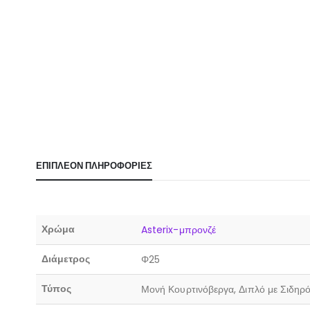
ΕΠΙΠΛΈΟΝ ΠΛΗΡΟΦΟΡΊΕΣ
Χρώμα
Asterix-μπρονζέ
Διάμετρος
Φ25
Τύπος
Μονή Κουρτινόβεργα, Διπλό με Σιδηρό