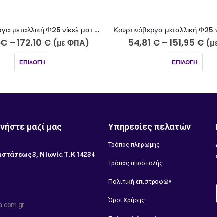
Κουρτινόβεργα μεταλλική Φ25 νίκελ ματ Σαντορίνη Κ20-2510
€
–
151,95
€
35,60
€
–
107,75
€
(με ΦΠΑ)
(
ΕΠΙΛΟΓΉ
ΕΠΙΛΟΓΉ
νήστε μαζί μας
Υπηρεσίες πελατών
Τρόπος πληρωμής
ιστάσεως 3, Ν Ιωνία Τ.Κ 14234
Τρόπος αποστολής
1
Πολιτική επιστροφών
Όροι Χρήσης
a.com.gr