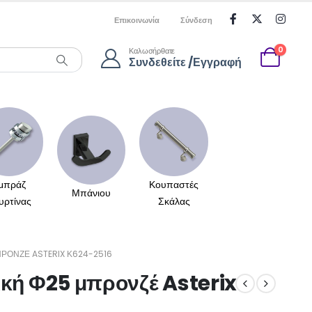
Επικοινωνία
Σύνδεση
0
Καλωσήρθατε
Συνδεθείτε /Εγγραφή
μπράζ
Κουπαστές
Μπάνιου
υρτίνας
Σκάλας
ΡΟΝΖΈ ASTERIX Κ624-2516
ική Φ25 μπρονζέ Asterix