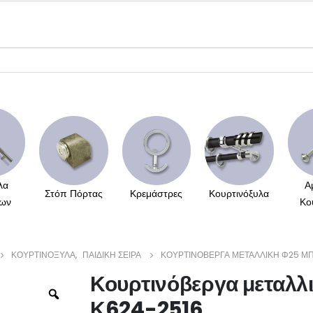
λα
Α
Στόπ Πόρτας
Κρεμάστρες
Κουρτινόξυλα
ων
Κο
ΚΟΥΡΤΙΝΌΞΥΛΑ
,
ΠΑΙΔΙΚΉ ΣΕΙΡΆ
ΚΟΥΡΤΙΝΌΒΕΡΓΑ ΜΕΤΑΛΛΙΚΉ Φ25 ΜΠ
Κουρτινόβεργα μεταλλ
Κ624-2516