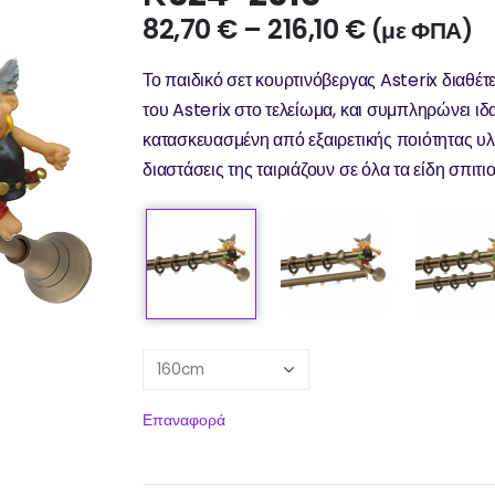
82,70
€
–
216,10
€
(με ΦΠΑ)
Το παιδικό σετ κουρτινόβεργας Asterix διαθέτ
του Asterix στο τελείωμα, και συμπληρώνει ιδ
κατασκευασμένη από εξαιρετικής ποιότητας υλ
διαστάσεις της ταιριάζουν σε όλα τα είδη σπιτ
Επαναφορά