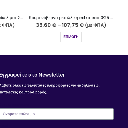
Κουρτινόβεργα μεταλλική extra eco Φ25 νίκελ ματ Ρόδος K29-2510
Κουρτινόβεργα μεταλλική Φ25 νίκελ ματ-strass Σαντορίνη Κ20-2510-18
62,50
€
–
159,65
€
με ΦΠΑ)
(με ΦΠΑ)
ΕΠΙΛΟΓΉ
Εγγραφείτε στο Newsletter
Λάβετε όλες τις τελευταίες πληροφορίες για εκδηλώσεις,
εκπτώσεις και προσφορές.
Ονοματοεπώνυμο
Email