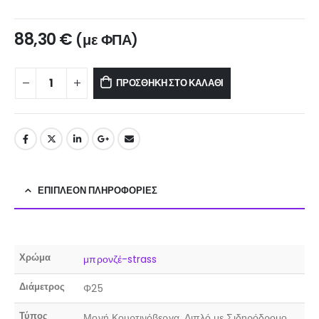
88,30
€
(με ΦΠΑ)
ΠΡΟΣΘΉΚΗ ΣΤΟ ΚΑΛΆΘΙ
ΕΠΙΠΛΈΟΝ ΠΛΗΡΟΦΟΡΊΕΣ
Χρώμα
μπρονζέ-strass
Διάμετρος
Φ25
Τύπος
Μονή Κουρτινόβεργα, Διπλό με Σιδηρόδρομο,