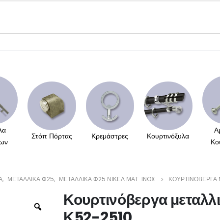
λα
Α
Στόπ Πόρτας
Κρεμάστρες
Κουρτινόξυλα
ων
Κο
Α
,
ΜΕΤΑΛΛΙΚΆ Φ25
,
ΜΕΤΑΛΛΙΚΆ Φ25 ΝΊΚΕΛ ΜΆΤ-INOX
ΚΟΥΡΤΙΝΌΒΕΡΓΑ 
Κουρτινόβεργα μεταλλι
Κ52-2510