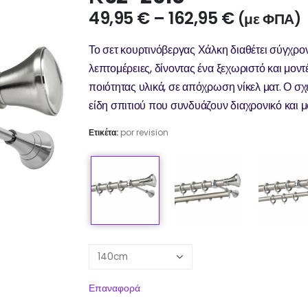
49,95
€
–
162,95
€
(με ΦΠΑ)
Το σετ κουρτινόβεργας Χάλκη διαθέτει σύγχρο
λεπτομέρειες, δίνοντας ένα ξεχωριστό και μον
ποιότητας υλικά, σε απόχρωση νίκελ ματ. Ο σχε
είδη σπιτιού που συνδυάζουν διαχρονικό και 
Ετικέτα:
por revision
Επαναφορά