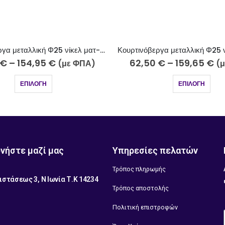
Κουρτινόβεργα μεταλλική Φ25 νίκελ ματ-strass Σαντορίνη Κ20-2510-18
0
€
–
159,65
€
59,60
€
–
177,70
€
(με ΦΠΑ)
(
ΕΠΙΛΟΓΉ
ΕΠΙΛΟΓΉ
νήστε μαζί μας
Υπηρεσίες πελατών
Τρόπος πληρωμής
ιστάσεως 3, Ν Ιωνία Τ.Κ 14234
Τρόπος αποστολής
1
Πολιτική επιστροφών