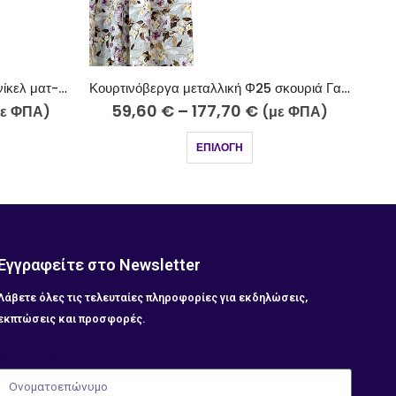
Κουρτινόβεργα μεταλλική Φ25 σκουριά Γαύδος Κ51-2514
Κουρτινόβεργα μεταλλική Φ25 νίκελ ματ-strass Κάλυμνος K39-2510-5-18
87,95
€
–
200,95
€
με ΦΠΑ)
(με ΦΠΑ)
ΕΠΙΛΟΓΉ
Εγγραφείτε στο Newsletter
Λάβετε όλες τις τελευταίες πληροφορίες για εκδηλώσεις,
εκπτώσεις και προσφορές.
Ονοματοεπώνυμο