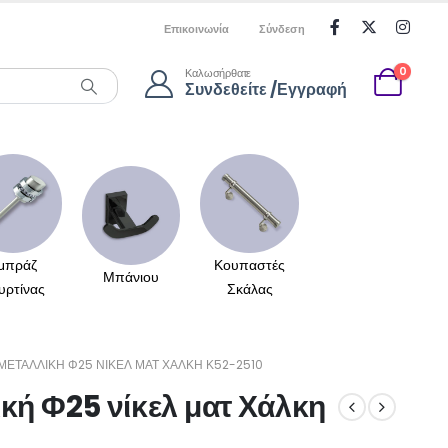
Επικοινωνία
Σύνδεση
0
Καλωσήρθατε
Συνδεθείτε /Εγγραφή
μπράζ
Κουπαστές
Μπάνιου
υρτίνας
Σκάλας
ΜΕΤΑΛΛΙΚΉ Φ25 ΝΊΚΕΛ ΜΑΤ ΧΆΛΚΗ Κ52-2510
κή Φ25 νίκελ ματ Χάλκη