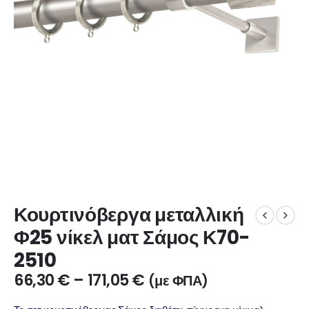
Κουρτινόβεργα μεταλλική
Φ25 νίκελ ματ Σάμος Κ70-
2510
66,30
€
–
171,05
€
(με ΦΠΑ)