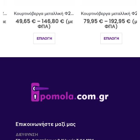
Κουρτινόβεργα μεταλλική Φ25 νίκελ ματ Ίμια Κ30-2510
Κουρτινόβεργα μεταλλική Φ25 νίκελ ματ-strass Αμοργός Κ45-2510-5-18
49,65
€
–
146,80
€
79,95
€
–
192,95
€
(με
(με
ΦΠΑ)
ΦΠΑ)
ΕΠΙΛΟΓΉ
ΕΠΙΛΟΓΉ
Επικοινωνήστε μαζί μας
ΔΙΕΎΘΥΝΣΗ