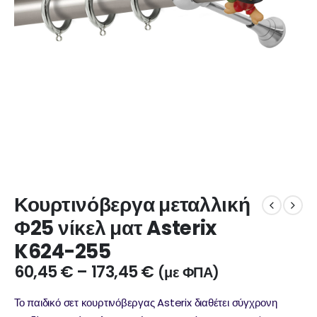
Κουρτινόβεργα μεταλλική
Φ25 νίκελ ματ Asterix
K624-255
60,45
€
–
173,45
€
(με ΦΠΑ)
Το παιδικό σετ κουρτινόβεργας Asterix διαθέτει σύγχρονη