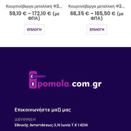
Κουρτινόβεργα μεταλλική Φ25 νίκελ ματ Λευκάδα Κ44-2510-5
Κουρτινόβεργα μεταλλική Φ25 νίκελ ματ Κεφαλονιά Κ42-2510-5
59,10
€
–
172,10
€
68,35
€
–
165,50
€
(με
(με
ΦΠΑ)
ΦΠΑ)
ΕΠΙΛΟΓΉ
ΕΠΙΛΟΓΉ
Επικοινωνήστε μαζί μας
ΔΙΕΎΘΥΝΣΗ
Εθνικής Αντιστάσεως 3, Ν Ιωνία Τ.Κ 14234