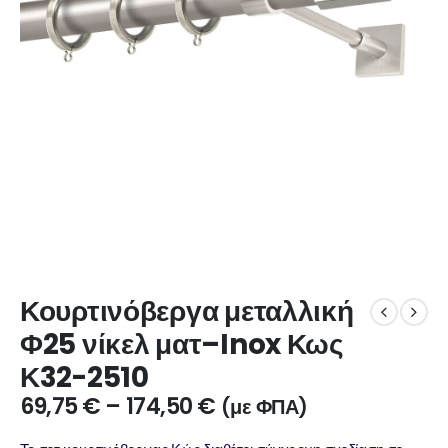
Κουρτινόβεργα μεταλλική
Φ25 νίκελ ματ–Inox Κως
Κ32-2510
69,75
€
–
174,50
€
(με ΦΠΑ)