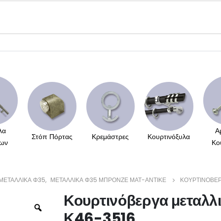
λα
Α
Στόπ Πόρτας
Κρεμάστρες
Κουρτινόξυλα
ων
Κο
ΜΕΤΑΛΛΙΚΆ Φ35
,
ΜΕΤΑΛΛΙΚΆ Φ35 ΜΠΡΟΝΖΈ ΜΆΤ-ΑΝΤΙΚΈ
ΚΟΥΡΤΙΝΌΒΕΡ
Κουρτινόβεργα μεταλλ
Κ46-3516