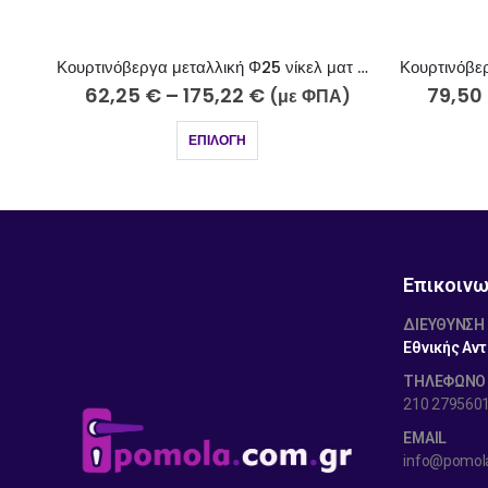
Κουρτινόβεργα μεταλλική Φ25 νίκελ ματ Κύθνος Κ28-2510-5
Κουρτινόβεργα μεταλλική Φ25 νίκελ ματ Κάλυμνος K39-2510-5
79,50
€
–
192,45
€
59,45
)
(με ΦΠΑ)
ΕΠΙΛΟΓΉ
Επικοινω
ΔΙΕΎΘΥΝΣΗ
Εθνικής Αντ
ΤΗΛΕΦΩΝΟ
210 279560
EMAIL
info@pomol