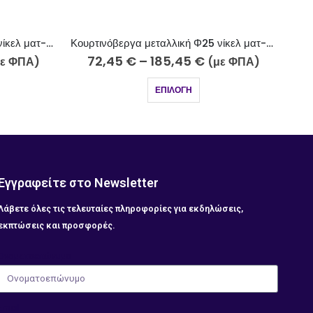
Κουρτινόβεργα μεταλλική Φ25 νίκελ ματ-strass Ζάκυνθος Κ43-2510-18
Κουρτινόβεργα μεταλλική Φ25 νίκελ ματ Σκύρος K50-2510
78,45
€
–
191,45
€
με ΦΠΑ)
(με ΦΠΑ)
ΕΠΙΛΟΓΉ
Εγγραφείτε στο Newsletter
Λάβετε όλες τις τελευταίες πληροφορίες για εκδηλώσεις,
εκπτώσεις και προσφορές.
Ονοματοεπώνυμο
Email