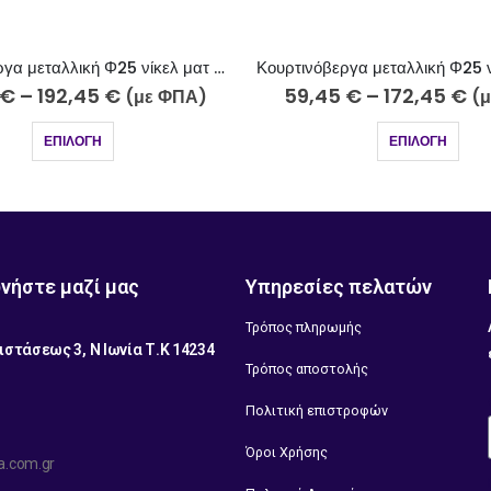
Κουρτινόβεργα μεταλλική Φ25 νίκελ ματ-strass Χάλκη Κ52-2510-5-18
€
–
172,45
€
72,45
€
–
185,45
€
(με ΦΠΑ)
(
ΕΠΙΛΟΓΉ
ΕΠΙΛΟΓΉ
νήστε μαζί μας
Υπηρεσίες πελατών
Τρόπος πληρωμής
ιστάσεως 3, Ν Ιωνία Τ.Κ 14234
Τρόπος αποστολής
1
Πολιτική επιστροφών
Όροι Χρήσης
a.com.gr