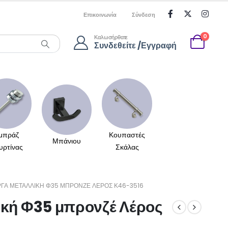
Επικοινωνία
Σύνδεση
0
Καλωσήρθατε
Συνδεθείτε /Εγγραφή
μπράζ
Κουπαστές
Μπάνιου
υρτίνας
Σκάλας
ΓΑ ΜΕΤΑΛΛΙΚΉ Φ35 ΜΠΡΟΝΖΈ ΛΈΡΟΣ Κ46-3516
ική Φ35 μπρονζέ Λέρος