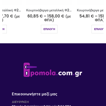
Κουρτινόβεργα μεταλλική Φ25 νίκελ ματ Σπέτσες Κ26-2510-5
Κουρτινόβεργα μεταλλική Φ25 νίκελ ματ Σαντορίνη Κ20-2510
60,85
€
–
158,00
€
54,81
€
–
151,95
€
(με
(με
ΦΠΑ)
ΦΠΑ)
ΕΠΙΛΟΓΉ
ΕΠΙΛΟΓΉ
Επικοινωνήστε μαζί μας
ΔΙΕΎΘΥΝΣΗ