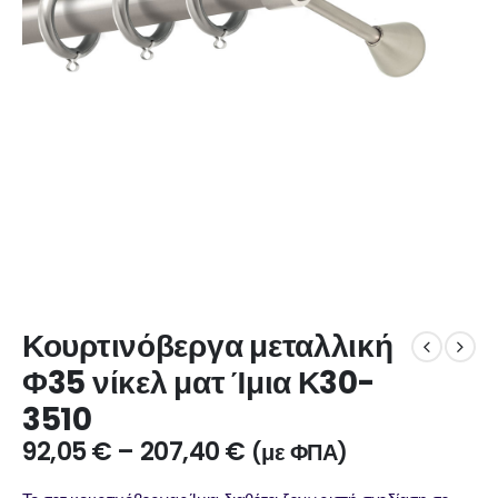
Κουρτινόβεργα μεταλλική
Φ35 νίκελ ματ Ίμια Κ30-
3510
92,05
€
–
207,40
€
(με ΦΠΑ)