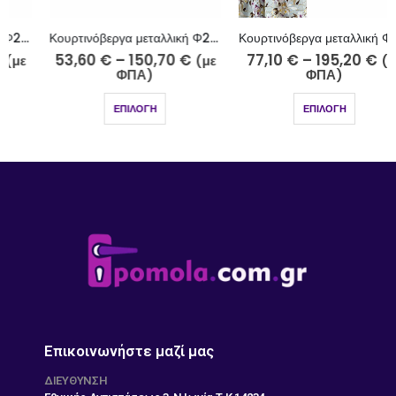
Κουρτινόβεργα μεταλλική Φ25 νίκελ ματ Αλόννησος Κ38-2510-5
Κουρτινόβεργα μεταλλική Φ25 ελιάς ανοιχτό-ελιάς σκούρο Κρήτη Κ40/2-2526-27
53,60
€
–
150,70
€
77,10
€
–
195,20
€
(με
(με
ΦΠΑ)
ΦΠΑ)
ΕΠΙΛΟΓΉ
ΕΠΙΛΟΓΉ
Επικοινωνήστε μαζί μας
ΔΙΕΎΘΥΝΣΗ