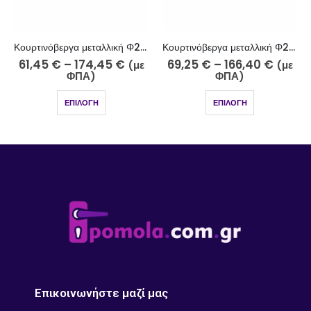
Κουρτινόβεργα μεταλλική Φ25 νίκελ ματ Ύδρα Κ25-2510-5
Κουρτινόβεργα μεταλλική Φ25 νίκελ ματ-strass Λήμνος Κ34-2510-18
61,45
€
–
174,45
€
69,25
€
–
166,40
€
(με
(με
ΦΠΑ)
ΦΠΑ)
ΕΠΙΛΟΓΉ
ΕΠΙΛΟΓΉ
Επικοινωνήστε μαζί μας