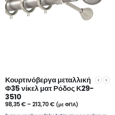
Κουρτινόβεργα μεταλλική
Φ35 νίκελ ματ Ρόδος Κ29-
3510
98,35
€
–
213,70
€
(με ΦΠΑ)