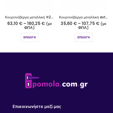
Κουρτινόβεργα μεταλλική extra eco Φ25 νίκελ ματ Ρόδος K29-2510
Κουρτινόβεργα μεταλλική Φ25 νίκελ ματ-strass Λήμνος Κ34-2510-18
35,60
€
–
107,75
€
69,25
€
–
166,40
€
(με
(με
ΦΠΑ)
ΦΠΑ)
ΕΠΙΛΟΓΉ
ΕΠΙΛΟΓΉ
Επικοινωνήστε μαζί μας