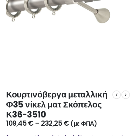
Κουρτινόβεργα μεταλλική
Φ35 νίκελ ματ Σκόπελος
Κ36-3510
109,45
€
–
232,25
€
(με ΦΠΑ)