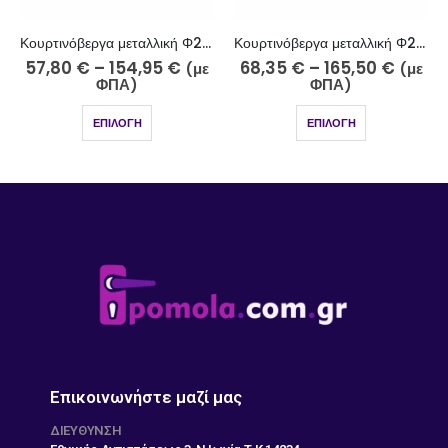
Κουρτινόβεργα μεταλλική Φ25 νίκελ ματ Κεφαλονιά Κ42-2510-5
Κουρτινόβεργα μεταλλική Φ25 ελιάς ανοιχτό-ελιάς σκούρο Κρήτη Κ40/2-2526-27
68,35
€
–
165,50
€
77,10
€
–
195,20
€
(με
(με
ΦΠΑ)
ΦΠΑ)
ΕΠΙΛΟΓΉ
ΕΠΙΛΟΓΉ
Επικοινωνήστε μαζί μας
ΔΙΕΎΘΥΝΣΗ