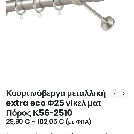
Κουρτινόβεργα μεταλλική
extra eco Φ25 νίκελ ματ
Πόρος Κ56-2510
29,90
€
–
102,05
€
(με ΦΠΑ)