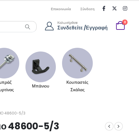
Επικοινωνία
Σύνδεση
0
Καλωσήρθατε
Συνδεθείτε /Εγγραφή
μπράζ
Κουπαστές
Μπάνιου
υρτίνας
Σκάλας
ΙΟ 48600-5/3
ιο 48600-5/3