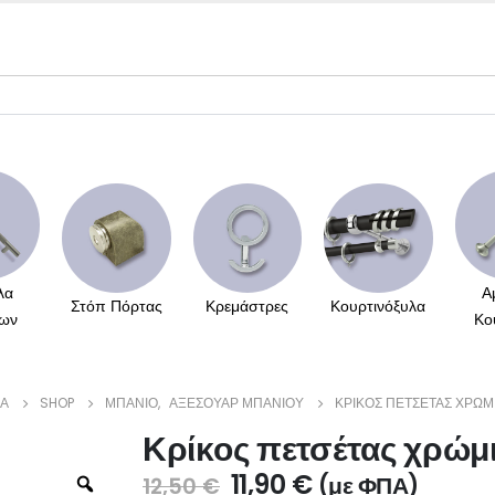
λα
Α
Στόπ Πόρτας
Κρεμάστρες
Κουρτινόξυλα
ων
Κο
ΔΑ
SHOP
ΜΠΆΝΙΟ
,
ΑΞΕΣΟΥΆΡ ΜΠΆΝΙΟΥ
ΚΡΊΚΟΣ ΠΕΤΣΈΤΑΣ ΧΡΏΜ
Κρίκος πετσέτας χρώμ
11,90
€
(με ΦΠΑ)
12,50
€