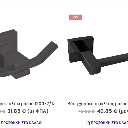
-5%
-5%
Γάντζος πετ
Βάση χαρτιού τουαλέτας μαύρο 1200-7/2Z
40,85
€
(με ΦΠΑ)
25,80
€
43,00
€
ΠΡΟ
ΠΡΟΣΘΉΚΗ ΣΤΟ ΚΑΛΆΘΙ