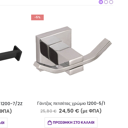
-5%
σέτας χρώμιο 1200-5/1
24,50
€
16,65
€
(με ΦΠΑ)
(με ΦΠΑ
17,50
€
ΣΘΉΚΗ ΣΤΟ ΚΑΛΆΘΙ
ΠΡΟΣΘΉΚΗ ΣΤΟ ΚΑΛΆΘΙ