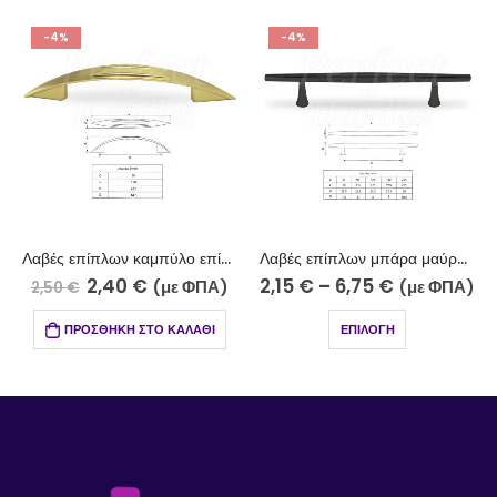
-4%
-4%
Λαβές επίπλων καμπύλο επίχρυσο 706-009/96
Λαβές επίπλων μπάρα μαύρο 705-7
2,40
€
2,15
€
–
6,75
€
(με ΦΠΑ)
(με ΦΠΑ)
2,50
€
ΠΡΟΣΘΉΚΗ ΣΤΟ ΚΑΛΆΘΙ
ΕΠΙΛΟΓΉ