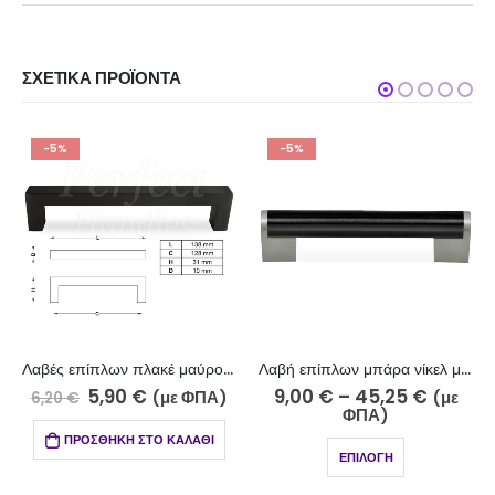
ΣΧΕΤΙΚΆ ΠΡΟΪΌΝΤΑ
-5%
-5%
Λαβές επίπλων πλακέ μαύρο 714-7/128
Λαβή επίπλων μπάρα νίκελ ματ-μαύρο 512-7-10 Φ14
5,90
€
9,00
€
–
45,25
€
10,85
(με ΦΠΑ)
(με
€
ΦΠΑ)
ΠΡΟΣΘΉΚΗ ΣΤΟ ΚΑΛΆΘΙ
ΕΠΙΛΟΓΉ