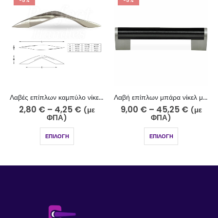
-5%
-5%
Λαβές επίπλων καμπύλο νίκελ ματ-χρώμιο 716-10-5
Λαβή επίπλων μπάρα νίκελ ματ-μαύρο 512-7-10 Φ14
2,80
€
–
4,25
€
9,00
€
–
45,25
€
(με
(με
ΦΠΑ)
ΦΠΑ)
ΕΠΙΛΟΓΉ
ΕΠΙΛΟΓΉ