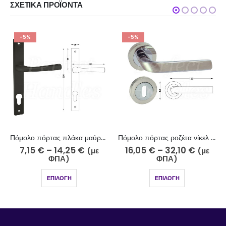
ΣΧΕΤΙΚΆ ΠΡΟΪΌΝΤΑ
-5%
-5%
Πόμολο πόρτας πλάκα μαύρο 213-7/5
Πόμολο πόρτας ροζέτα νίκελ ματ χρώμιο 200-10-5/2
7,15
€
–
14,25
€
16,05
€
–
32,10
€
(με
(με
ΦΠΑ)
ΦΠΑ)
ΕΠΙΛΟΓΉ
ΕΠΙΛΟΓΉ