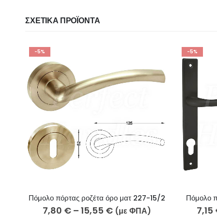
ΣΧΕΤΙΚΆ ΠΡΟΪΌΝΤΑ
-5%
-5%
Πόμολο πόρτας ροζέτα όρο ματ 227-15/2
Πόμολο π
7,80
€
–
15,55
€
7,15
(με ΦΠΑ)