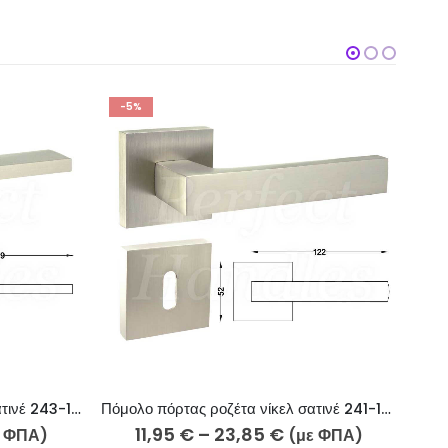
-5%
-
Πόμολα πόρτας ροζέτα νίκελ σατινέ 243-17/2
Πόμολο πόρτας ροζέτα νίκελ σατινέ 241-17/2
Πόμ
11,95
€
–
23,85
€
ε ΦΠΑ)
(με ΦΠΑ)