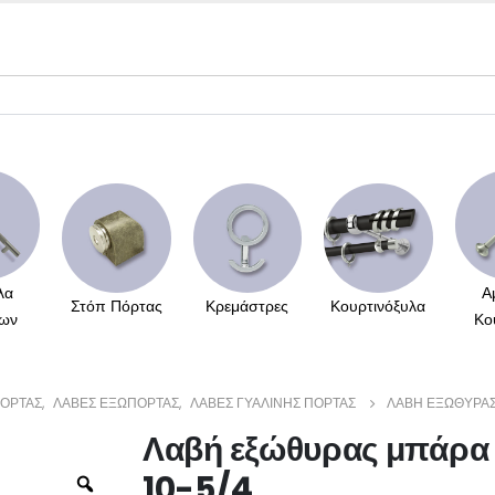
λα
Α
Στόπ Πόρτας
Κρεμάστρες
Κουρτινόξυλα
ων
Κο
ΌΡΤΑΣ
,
ΛΑΒΈΣ ΕΞΏΠΟΡΤΑΣ
,
ΛΑΒΈΣ ΓΥΑΛΙΝΉΣ ΠΌΡΤΑΣ
ΛΑΒΉ ΕΞΏΘΥΡΑΣ
Λαβή εξώθυρας μπάρα 
10-5/4