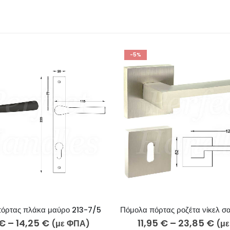
-5%
όρτας πλάκα μαύρο 213-7/5
€
–
14,25
€
11,95
€
–
23,85
€
(με ΦΠΑ)
(μ