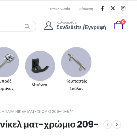
Επικοινωνία
Σύνδεση
0
Καλωσήρθατε
Συνδεθείτε /Εγγραφή
μπράζ
Κουπαστές
Μπάνιου
υρτίνας
Σκάλας
 ΜΠΆΡΑ ΝΊΚΕΛ ΜΑΤ-ΧΡΏΜΙΟ 209-10-5/4
νίκελ ματ-χρώμιο 209-