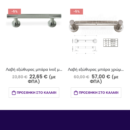
-5%
-50%
Λαβή εξώθυρας μπάρα ίνοξ ματ-ίνοξ γυαλιστερό 801-13-5/4
Λαβή εξώθυρας μπάρα χρώμιο ματ-χρώμιο 207-5-6/4
22,65
€
57,00
€
18,
(με
(με
60,00
€
37,15
€
ΦΠΑ)
ΦΠΑ)
ΠΡΟΣΘΉΚΗ
ΉΚΗ ΣΤΟ ΚΑΛΆΘΙ
ΠΡΟΣΘΉΚΗ ΣΤΟ ΚΑΛΆΘΙ