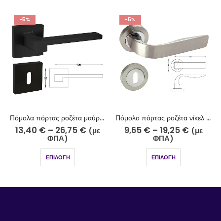
-5%
-5%
Πόμολα πόρτας ροζέτα μαύρο ματ 243-7/2
Πόμολο πόρτας ροζέτα νίκελ ματ χρώμιο 250-10-5/2
13,40
€
–
26,75
€
9,65
€
–
19,25
€
(με
(με
ΦΠΑ)
ΦΠΑ)
ΕΠΙΛΟΓΉ
ΕΠΙΛΟΓΉ