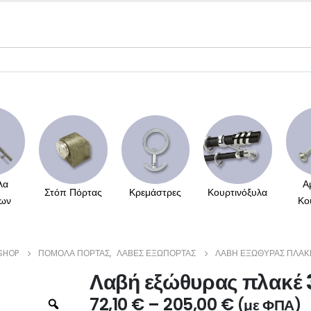
λα
Α
Στόπ Πόρτας
Κρεμάστρες
Κουρτινόξυλα
ων
Κο
SHOP
ΠΌΜΟΛΑ ΠΌΡΤΑΣ
,
ΛΑΒΈΣ ΕΞΏΠΟΡΤΑΣ
ΛΑΒΉ ΕΞΏΘΥΡΑΣ ΠΛΑΚΈ
Λαβή εξώθυρας πλακέ 
72,10
€
–
205,00
€
(με ΦΠΑ)