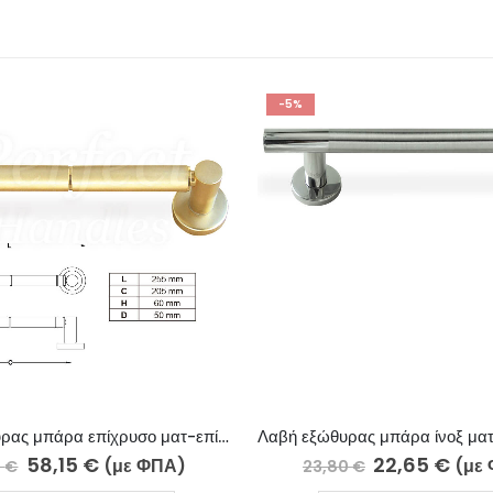
-50%
Λαβή εξώθυρας μπάρα ίνοξ ματ-ίνοξ γυαλιστερό 801-13-5/4
22,65
€
43,90
€
(με ΦΠΑ)
(
3,80
€
87,75
€