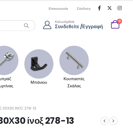
Επικοινωνία
Σύνδεση
0
Καλωσήρθατε
Συνδεθείτε /Εγγραφή
μπράζ
Κουπαστές
Μπάνιου
υρτίνας
Σκάλας
 30Χ30 ΊΝΟΞ 278-13
30Χ30 ίνοξ 278-13