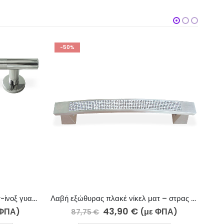
-5%
Λαβή εξώθυρας πλακέ νίκελ ματ – στρας 805-10-18/4
Λαβή εξώθυρας μπάρα χρώμιο-επίχρυσο 209-005/4
46,85
€
με ΦΠΑ)
(με ΦΠΑ)
49,30
€