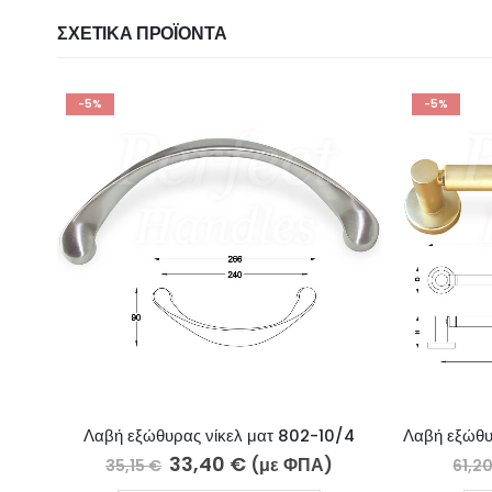
ΣΧΕΤΙΚΆ ΠΡΟΪΌΝΤΑ
-5%
-5%
-10/4
Λαβή εξώθυρας μπάρα επίχρυσο ματ-επίχρυσο 207-009/4
58,15
€
Α)
(με ΦΠΑ)
61,20
€
2