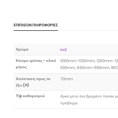
ΕΠΙΠΛΈΟΝ ΠΛΗΡΟΦΟΡΊΕΣ
Χρώμα
ίνοξ
Κέντρο τρύπας - ολικό
1060mm-1090mm, 1260mm-1
μήκος
590mm, 660mm-690mm, 8
Απόσταση προς τα
70mm
έξω (H)
Tip καθαρισμού
Αρκεί μόνο ένα βρεγμένο πανάκι μ
πρόβλημα.