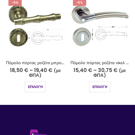
-5%
-5%
Πόμολο πόρτας ροζέτα μπρονζέ 216-16/2
Πόμολο πόρτας ροζέτα νίκελ ματ χρώμιο 251-10-5/2
–
19,40
€
15,40
€
–
30,75
€
13,55
€
–
(με
(με
ΦΠΑ)
ΦΠΑ)
Φ
ΕΠΙΛΟΓΉ
ΕΠΙΛΟΓΉ
ΕΠΙ