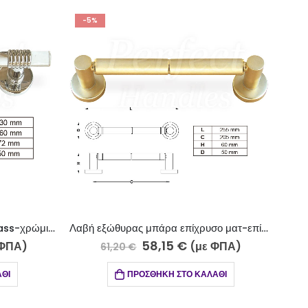
-5%
Λαβή εξώθυρας μπάρα επίχρυσο ματ-επίχρυσο 207-009/4
Λαβή εξώθυρας μπάρα ίνοξ ματ-ίνοξ γυαλιστερό 801-13-5/4
22,65
€
με ΦΠΑ)
(με ΦΠΑ)
23,80
€
ΚΑΛΆΘΙ
ΠΡΟΣΘΉΚΗ ΣΤΟ ΚΑΛΆΘΙ