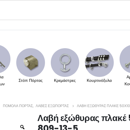
λα
Α
Στόπ Πόρτας
Κρεμάστρες
Κουρτινόξυλα
ων
Κο
ΠΌΜΟΛΑ ΠΌΡΤΑΣ
,
ΛΑΒΈΣ ΕΞΏΠΟΡΤΑΣ
ΛΑΒΉ ΕΞΏΘΥΡΑΣ ΠΛΑΚΈ 50Χ10 
Λαβή εξώθυρας πλακέ 
809-13-5