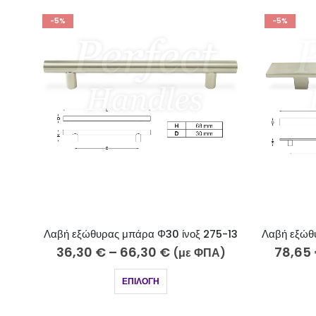
-5%
-5%
275-13
Λαβή εξώθυρας πλακέ 50Χ10 ίνοξ 809-13
78,65
€
–
283,25
€
ΦΠΑ)
(με ΦΠΑ)
6
ΕΠΙΛΟΓΉ