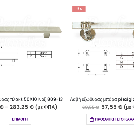
-5%
Λαβή εξώθυρας μπάρα plexiglass-χρώμιο 203-5-4/4
57,55
€
58,15
€
(με ΦΠΑ)
(
0,55
€
61,20
€
ΠΡΟΣΘΉΚΗ ΣΤΟ ΚΑΛΆΘΙ
ΠΡΟΣΘΉΚΗ ΣΤΟ 