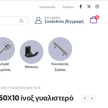
Επικοινωνία
Σύνδεση
0
Καλωσήρθατε
Συνδεθείτε /Εγγραφή
μπράζ
Κουπαστές
Μπάνιου
υρτίνας
Σκάλας
ΊΝΟΞ ΓΥΑΛΙΣΤΕΡΌ 809-13-5
50Χ10 ίνοξ γυαλιστερό