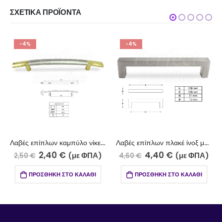
ΣΧΕΤΙΚΆ ΠΡΟΪΌΝΤΑ
-4%
-4%
Λαβές επίπλων καμπύλο νίκελ ματ-επίχρυσο 701-0010/96
Λαβές επίπλων πλακέ ίνοξ ματ 714-13/128
2,40
€
4,40
€
(με ΦΠΑ)
(με ΦΠΑ)
2,50
€
4,60
€
ΠΡΟΣΘΉΚΗ ΣΤΟ ΚΑΛΆΘΙ
ΠΡΟΣΘΉΚΗ ΣΤΟ ΚΑΛΆΘΙ