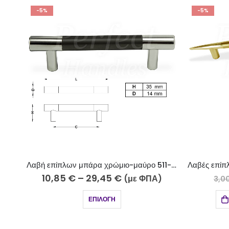
-5%
-5%
Λαβή επίπλων μπάρα χρώμιο-μαύρο 511-7-5 Φ14
Λαβές επίπλων καμπύλο όρο ματ-όρο 703-15-11/96
2,85
€
9,05
)
(με ΦΠΑ)
3,00
€
ΠΡΟΣΘΉΚΗ ΣΤΟ ΚΑΛΆΘΙ