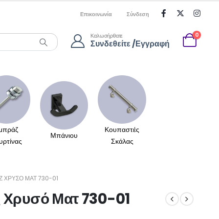
Επικοινωνία
Σύνδεση
0
Καλωσήρθατε
Συνδεθείτε /Εγγραφή
μπράζ
Κουπαστές
Μπάνιου
υρτίνας
Σκάλας
 ΧΡΥΣΌ ΜΑΤ 730-01
 Χρυσό Ματ 730-01