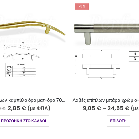
-4%
Λαβές επίπλων μπάρα χρώμιο-ίνοξ ματ 511-13-5 Φ14
Λαβές επίπλων μπάρα μαύ
€
–
24,55
€
2,15
€
–
6,75
€
(με ΦΠΑ)
(με
ΕΠΙΛΟΓΉ
ΕΠΙΛΟΓΉ