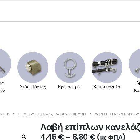
λα
Α
Στόπ Πόρτας
Κρεμάστρες
Κουρτινόξυλα
ων
Κο
SHOP
ΠΌΜΟΛΑ ΕΠΊΠΛΩΝ
,
ΛΑΒΈΣ ΕΠΊΠΛΩΝ
ΛΑΒΉ ΕΠΊΠΛΩΝ ΚΑΝΕΛΆΖ
Λαβή επίπλων κανελάζ
4,45
€
–
8,80
€
(με ΦΠΑ)