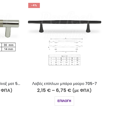
-5%
-
ρο 705-7
Λαβές επίπλων καμπύλο νίκελ ματ-χρώμιο 716-10-5
Λαβ
2,80
€
–
4,25
€
 ΦΠΑ)
(με ΦΠΑ)
ΕΠΙΛΟΓΉ