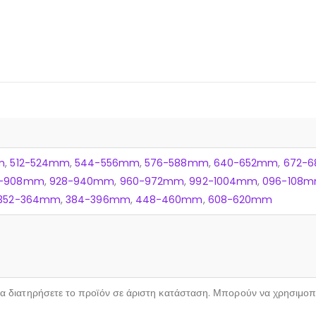
m
,
512-524mm
,
544-556mm
,
576-588mm
,
640-652mm
,
672-
6-908mm
,
928-940mm
,
960-972mm
,
992-1004mm
,
096-108
352-364mm
,
384-396mm
,
448-460mm
,
608-620mm
 να διατηρήσετε το προϊόν σε άριστη κατάσταση. Μπορούν να χρησιμο