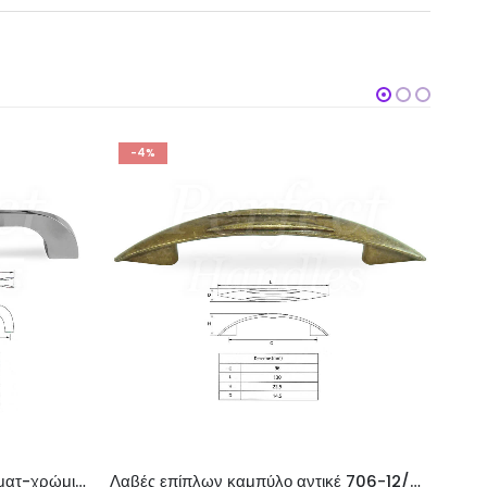
-4%
Λαβές επίπλων καμπύλο αντικέ 706-12/96
Λαβές επίπλων καμπύλο νίκελ ματ-χρώμιο 701-10-5/96