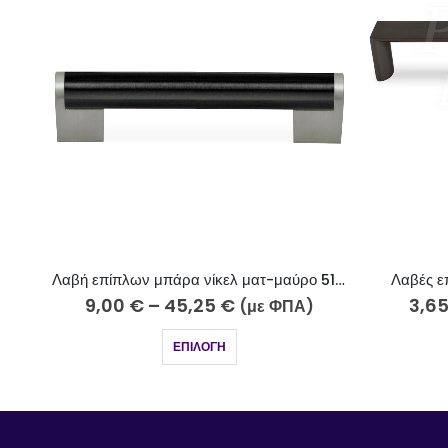
Λαβή επίπλων μπάρα νίκελ ματ-μαύρο 512-7-10 Φ14
Λαβές επίπλων πλακέ μαύρ
€
–
45,25
€
3,65
€
–
4,15
€
(με ΦΠΑ)
(με 
ΕΠΙΛΟΓΉ
ΕΠΙΛΟΓΉ