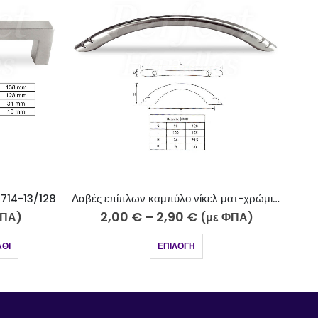
Λαβές επίπλων καμπύλο νίκελ ματ-χρώμιο 710-10-5
2,00
€
–
2,90
€
2,85
€
(με ΦΠΑ)
3,00
€
ΕΠΙΛΟΓΉ
ΠΡΟΣΘΉΚΗ ΣΤ