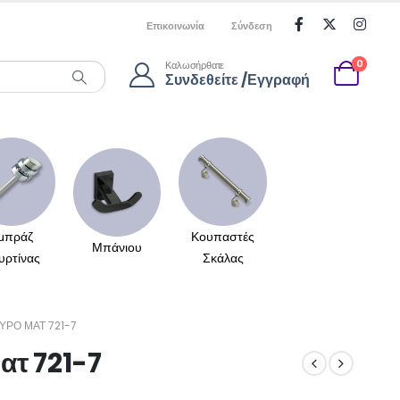
Επικοινωνία
Σύνδεση
0
Καλωσήρθατε
Συνδεθείτε /Εγγραφή
μπράζ
Κουπαστές
Μπάνιου
υρτίνας
Σκάλας
ΎΡΟ ΜΑΤ 721-7
ατ 721-7