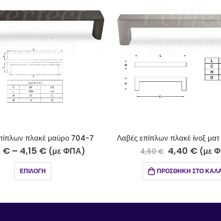
ο 704-7
Λαβές επίπλων πλακέ ίνοξ ματ 714-13/128
4,40
€
ΦΠΑ)
(με ΦΠΑ)
4,60
€
ΠΡΟΣΘΉΚΗ ΣΤΟ ΚΑΛΆΘΙ