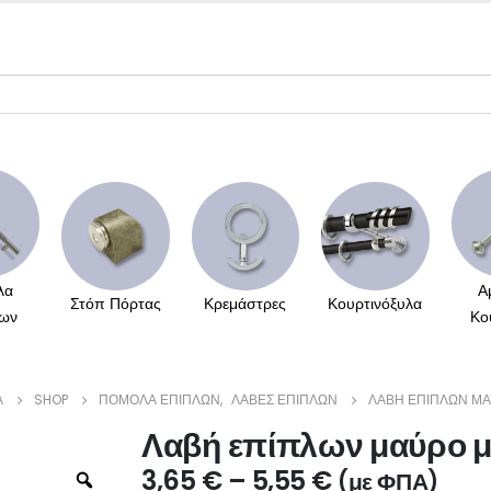
λα
Α
Στόπ Πόρτας
Κρεμάστρες
Κουρτινόξυλα
ων
Κο
Α
SHOP
ΠΌΜΟΛΑ ΕΠΊΠΛΩΝ
,
ΛΑΒΈΣ ΕΠΊΠΛΩΝ
ΛΑΒΉ ΕΠΊΠΛΩΝ ΜΑ
Λαβή επίπλων μαύρο μ
3,65
€
–
5,55
€
(με ΦΠΑ)