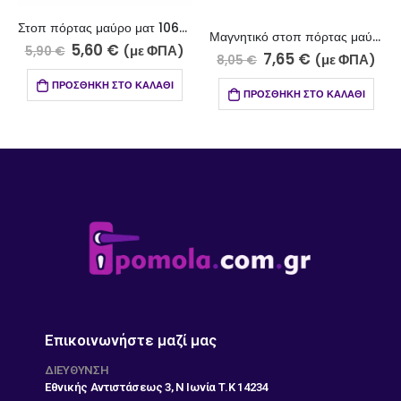
Στοπ πόρτας μαύρο ματ 106-7
Μαγνητικό στοπ πόρτας μαύρο ματ 100-7
,60
€
6,7
(με ΦΠΑ)
7,10
€
7,65
€
(με ΦΠΑ)
8,05
€
ΉΚΗ ΣΤΟ ΚΑΛΆΘΙ
ΠΡΟΣΘΉΚΗ
ΠΡΟΣΘΉΚΗ ΣΤΟ ΚΑΛΆΘΙ
Επικοινωνήστε μαζί μας
ΔΙΕΎΘΥΝΣΗ
Εθνικής Αντιστάσεως 3, Ν Ιωνία Τ.Κ 14234