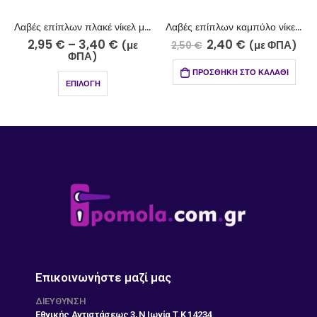
Λαβές επίπλων πλακέ νίκελ ματ – χρώμιο 704-10-5
Λαβές επίπλων καμπύλο νίκελ ματ-χρώμιο 706-10-5/96
2,95
€
–
3,40
€
2,40
€
(με
(με ΦΠΑ)
2,50
€
ΦΠΑ)
ΠΡΟΣΘΉΚΗ ΣΤΟ ΚΑΛΆΘΙ
ΕΠΙΛΟΓΉ
Επικοινωνήστε μαζί μας
ΔΙΕΎΘΥΝΣΗ
Εθνικής Αντιστάσεως 3, Ν Ιωνία Τ.Κ 14234