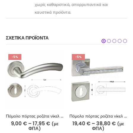
χωρίς καθαριστικά, απορρυπαντικά και
καυστικά προϊόντα.
ΣΧΕΤΙΚΆ ΠΡΟΪΌΝΤΑ
-5%
-5%
Πόμολο πόρτας ροζέτα νίκελ σατινέ 254-17/2
Πόμολο πόρτας ροζέτα νίκελ ματ χρώμιο 210-10-5/2
9,00
€
–
17,95
€
19,40
€
–
38,80
€
(με
(με
ΦΠΑ)
ΦΠΑ)