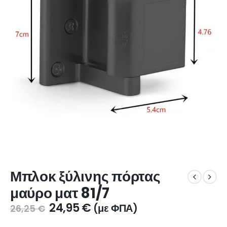
Μπλοκ ξύλινης πόρτας
μαύρο ματ 81/7
24,95
€
(με ΦΠΑ)
26,25
€