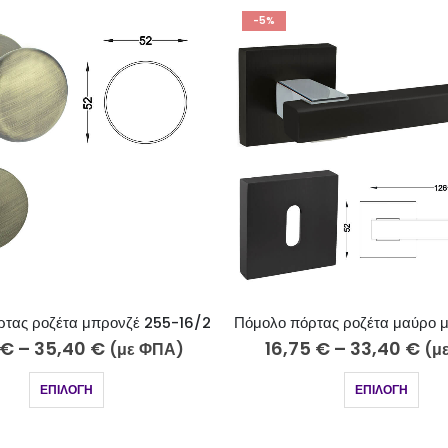
-5%
Πόμολο πόρτας ροζέτα μαύρο ματ χρώμιο 242-7-5/2
75
€
–
33,40
€
15,40
€
–
30,75
€
(με ΦΠΑ)
(
ΕΠΙΛΟΓΉ
ΕΠΙΛΟΓΉ