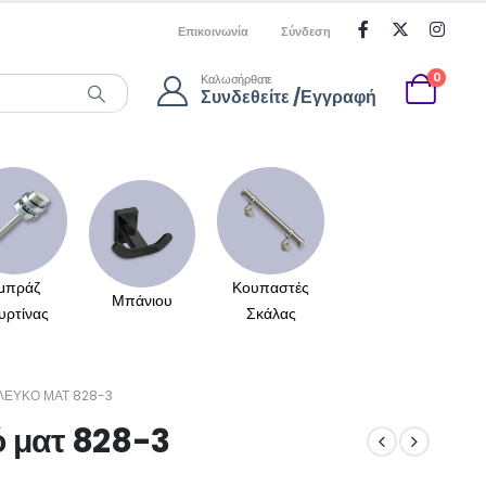
Επικοινωνία
Σύνδεση
0
Καλωσήρθατε
Συνδεθείτε /Εγγραφή
μπράζ
Κουπαστές
Μπάνιου
υρτίνας
Σκάλας
ΛΕΥΚΌ ΜΑΤ 828-3
 ματ 828-3