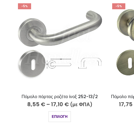
-5%
-5%
13/2
Πόμολο πόρτας ροζέτα μπρονζέ 255-16/2
17,75
€
–
35,40
€
16,
)
(με ΦΠΑ)
ΕΠΙΛΟΓΉ