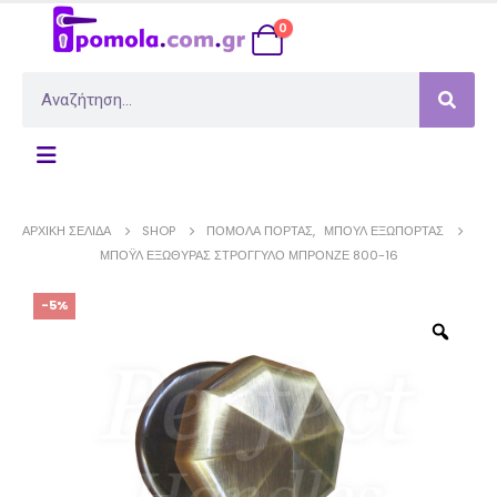
0
ΑΡΧΙΚΉ ΣΕΛΊΔΑ
SHOP
ΠΌΜΟΛΑ ΠΌΡΤΑΣ
,
ΜΠΟΎΛ ΕΞΏΠΟΡΤΑΣ
ΜΠΌΥΛ ΕΞΏΘΥΡΑΣ ΣΤΡΌΓΓΥΛΟ ΜΠΡΟΝΖΈ 800-16
-5%