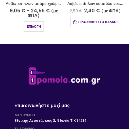
Λαβές επίπλων μπάρα χρώμιο-ίνοξ ματ 511-13-5 Φ14
Λαβές επίπλων καμπύλο νίκελ ματ-χρώμιο 706-10-5/96
9,05
€
–
24,55
€
2,40
€
(με
(με ΦΠΑ)
2,50
€
2,5
ΦΠΑ)
ΠΡΟΣΘΉΚΗ ΣΤΟ ΚΑΛΆΘΙ
ΕΠΙΛΟΓΉ
Επικοινωνήστε μαζί μας
ΔΙΕΎΘΥΝΣΗ
Εθνικής Αντιστάσεως 3, Ν Ιωνία Τ.Κ 14234
ΤΗΛΕΦΩΝΟ